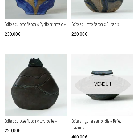
Boîte sculptée flacon « Pyrite orientale »
Boîte sculptée flacon « Ruban »
230,00
€
220,00
€
Boîte sculptée flacon « Uvarovite »
Boîte singulière arrondie « Reflet
d’azur »
220,00
€
400,00
€