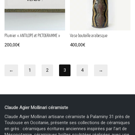
Plumier « ANTILOPE et PICTOGRAMME »
Vase bouteille arabesque
200,00
€
400,00
€
←
1
2
3
4
→
Claude Agier Mollinari céramiste
Claude Agier Mollinari artisane céramiste à Palaminy 31 près de
Toulouse en Occitanie, présente ses collections de céramiques
en grès : céramiques écritures anciennes inspirées par l’art de
Mésopotamie, céramiques boîtes sculptées réalisées avec une