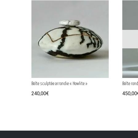
Boîte sculptée arrondie « Howlite »
Boîte rond
240,00
€
450,00