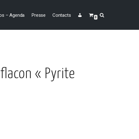
os – Agenda
Presse
Contacts
0
flacon « Pyrite