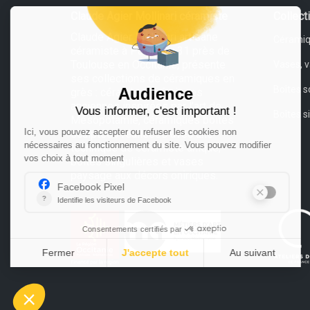
Claude Agier Mollinari céramiste
Collect
Claude Agier Mollinari artisane
Céramiq
céramiste à Palaminy 31 près de
Toulouse en Occitanie, présente
Vases, 
ses collections de céramiques en
Boîtes s
grès : céramiques écritures
anciennes inspirées par l’art de
Boîtes s
Mésopotamie, céramiques boîtes
sculptées réalisées avec une
technique de céramiste unique,
boîtes singulières et vases
paysage aux décors oniriques.