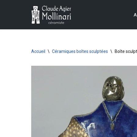
A
Aller
au
contenu
Accueil
\
Céramiques boîtes sculptées
\
Boîte sculpt