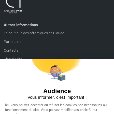
Autres informations
La boutique des céramiques de Claude
Partenaires
Contacts
Plan du site
Mentions légales
Conditions générales de vente et de retour
Contacts
112 rue de Savoie
31220 Palaminy
tel : 06 21 60 90 72
mail :
claude@cam-ceramiste.com