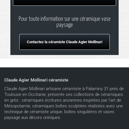
Pour toute information sur une céramique vase
paysage
Contactez la céramiste Claude Agier Mollinari
Claude Agier Mollinari céramiste
Claude Agier Mollinari artisane céramiste à Palaminy 31 près de
Toulouse en Occitanie, présente ses collections de céramiques
en grès : céramiques écritures anciennes inspirées par l’art de
Mésopotamie, céramiques boîtes sculptées réalisées avec une
technique de céramiste unique, boîtes singulières et vases
paysage aux décors oniriques.