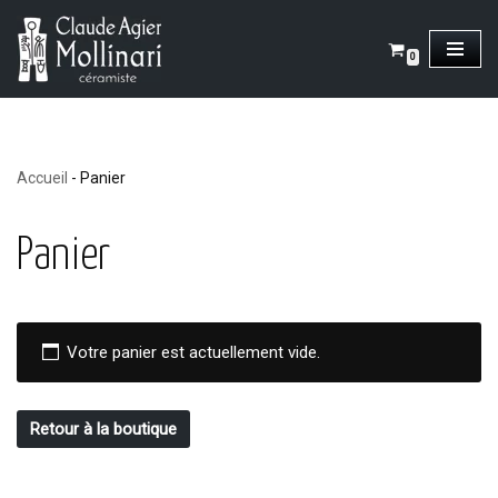
Aller
0
au
contenu
Accueil
-
Panier
Panier
Votre panier est actuellement vide.
Retour à la boutique