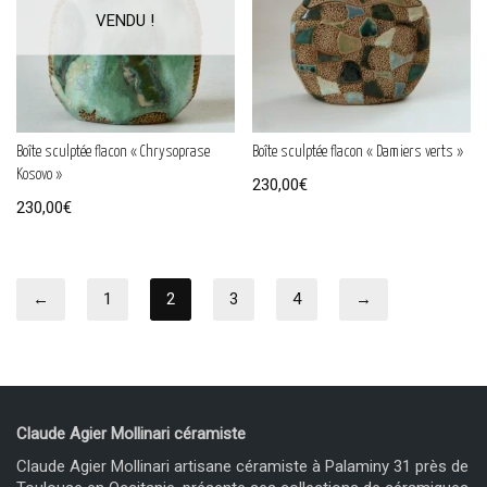
Boîte sculptée flacon « Chrysoprase
Boîte sculptée flacon « Damiers verts »
Kosovo »
230,00
€
230,00
€
←
1
2
3
4
→
Claude Agier Mollinari céramiste
Claude Agier Mollinari artisane céramiste à Palaminy 31 près de