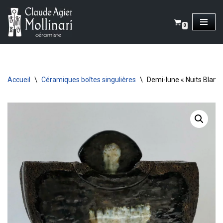
Aller
0
au
contenu
Accueil
\
Céramiques boîtes singulières
\
Demi-lune « Nuits Blanc