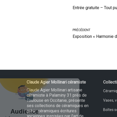
Entrée gratuite – Tout p
PRÉCÉDENT
Exposition « Harmonie d
Claude Agier Mollinari céramiste
Collect
Claude Agier Mollinari artisane
Céramiq
céramiste à Palaminy 31 près de
Toulouse en Occitanie, présente
Vases, 
ses collections de céramiques en
Boîtes s
grès : céramiques écritures
anciennes inspirées par l’art de