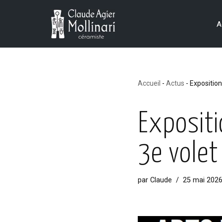
A
Aller
au
contenu
Accueil
-
Actus
-
Exposition
Expositi
3e volet
par
Claude
25 mai 202