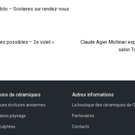
ublic – Scolaires sur rendez-vous.
es possibles – 2e volet «
Claude Agier Mollinari ex
salon T
ions de céramiques
Autres informations
ues écritures anciennes
La boutique des céramiques de 
vases paysage
Partenaires
culptées
Contacts