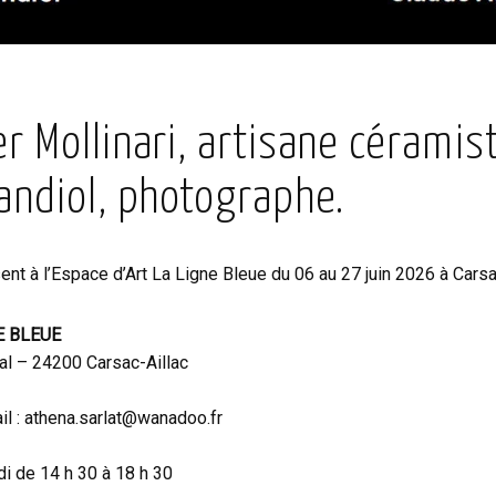
r Mollinari, artisane céramist
Gandiol, photographe.
nt à l’Espace d’Art La Ligne Bleue du 06 au 27 juin 2026 à Carsac
E BLEUE
ral – 24200 Carsac-Aillac
il : athena.sarlat@wanadoo.fr
i de 14 h 30 à 18 h 30