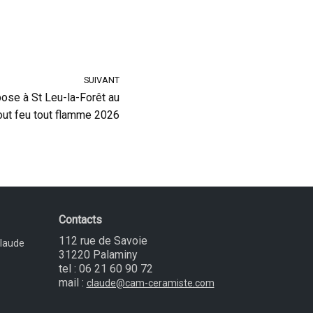
SUIVANT
pose à St Leu-la-Forêt au
out feu tout flamme 2026
Contacts
112 rue de Savoie
Claude
31220 Palaminy
tel : 06 21 60 90 72
mail :
claude@cam-ceramiste.com