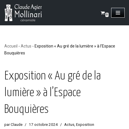
Aller
0
au
contenu
Accueil
-
Actus
-
Exposition « Au gré de la lumière » à l’Espace
Bouquières
Exposition « Au gré de la
lumière » à l’Espace
Bouquières
par
Claude
17 octobre 2024
Actus
,
Exposition