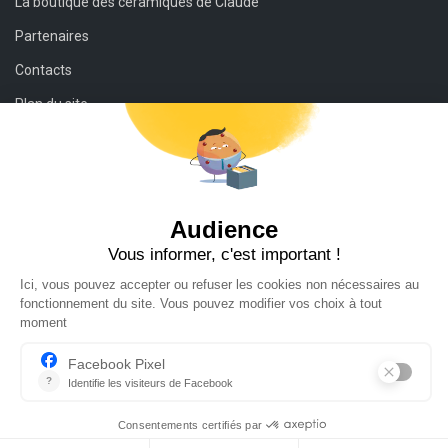
La boutique des céramiques de Claude
Partenaires
Contacts
Plan du site
Mentions légales
Conditions générales de vente et de retour
Contacts
112 rue de Savoie
31220 Palaminy
tel : 06 21 60 90 72
mail :
claude@cam-ceramiste.com
CAM céramiste
@cam_ceramics
Claude Agier Mollinari - © Copyright 2021 - Tous droits