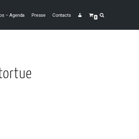
os – Agenda
Presse
Contacts
0
tortue