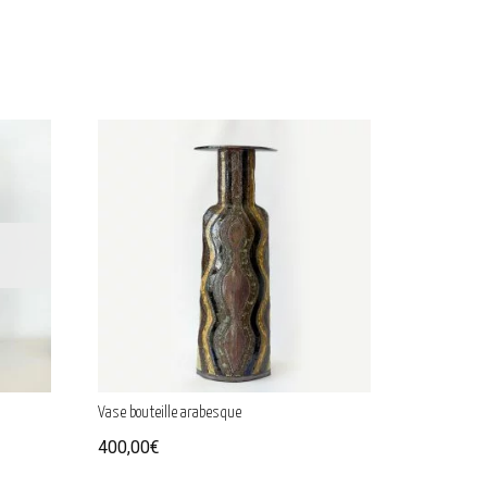
Vase bouteille arabesque
400,00
€