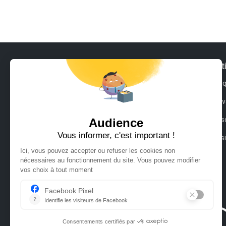
Claude Agier Mollinari céramiste
Collect
Claude Agier Mollinari artisane
Céramiq
céramiste à Palaminy 31 près de
Toulouse en Occitanie, présente
Vases, 
ses collections de céramiques en
Boîtes s
grès : céramiques écritures
anciennes inspirées par l’art de
Boîtes s
Mésopotamie, céramiques boîtes
sculptées réalisées avec une
technique de céramiste unique,
boîtes singulières et vases
paysage aux décors oniriques.