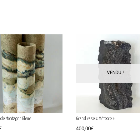
ode Montagne Bleue
Grand vase « Météore »
€
400,00
€