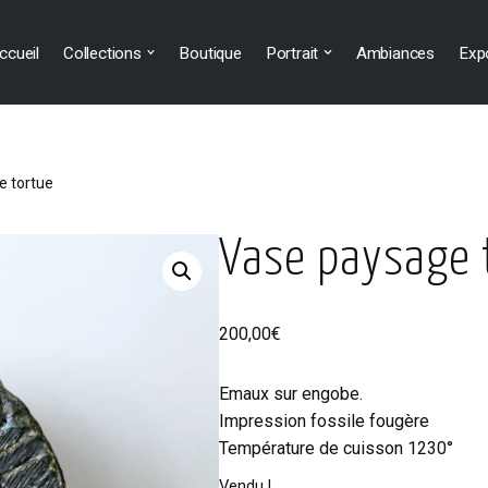
ccueil
Collections
Boutique
Portrait
Ambiances
Exp
e tortue
Vase paysage 
200,00
€
Emaux sur engobe.
Impression fossile fougère
Température de cuisson 1230°
Vendu !