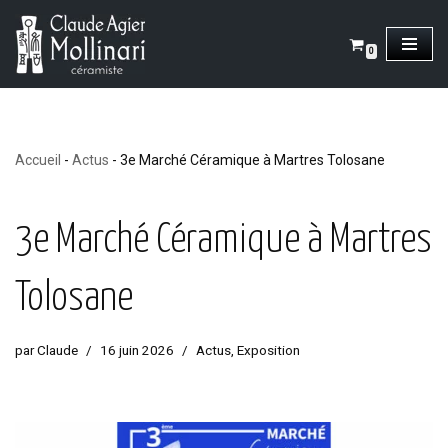
Aller
0
au
contenu
Accueil
-
Actus
-
3e Marché Céramique à Martres Tolosane
3e Marché Céramique à Martres
Tolosane
par
Claude
16 juin 2026
Actus
,
Exposition